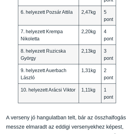
6. helyezett Pozsár Attila
2,47kg
5
pont
7. helyezett Krempa
2,20kg
4
Nikoletta
pont
8. helyezett Ruzicska
2,13kg
3
György
pont
9. helyezett Auerbach
1,31kg
2
László
pont
10. helyezett Arácsi Viktor
1,11kg
1
pont
A verseny jó hangulatban telt, bár az összhalfogás
messze elmaradt az eddigi versenyekhez képest,