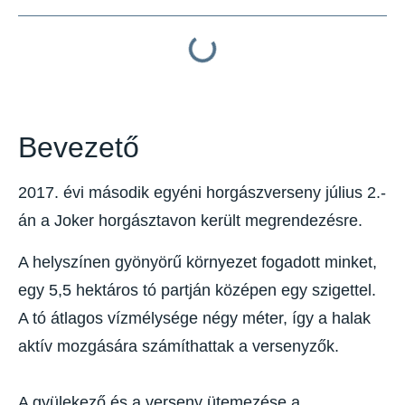
Bevezető
2017. évi második egyéni horgászverseny július 2.-
án a Joker horgásztavon került megrendezésre.
A helyszínen gyönyörű környezet fogadott minket,
egy 5,5 hektáros tó partján középen egy szigettel.
A tó átlagos vízmélysége négy méter, így a halak
aktív mozgására számíthattak a versenyzők.
A gyülekező és a verseny ütemezése a