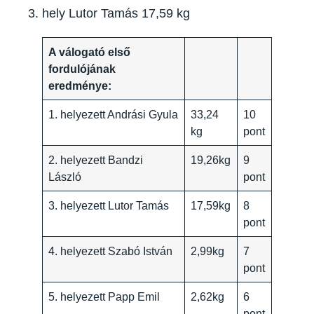
hely Lutor Tamás 17,59 kg
A válogató első
fordulójának
eredménye:
1. helyezett Andrási Gyula
33,24
10
kg
pont
2. helyezett Bandzi
19,26kg
9
László
pont
3. helyezett Lutor Tamás
17,59kg
8
pont
4. helyezett Szabó István
2,99kg
7
pont
5. helyezett Papp Emil
2,62kg
6
pont