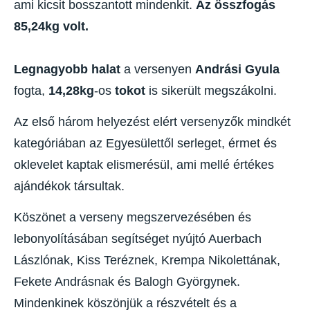
ami kicsit bosszantott mindenkit.
Az összfogás
85,24kg volt.
Legnagyobb halat
a versenyen
Andrási Gyula
fogta,
14,28kg
-os
tokot
is sikerült megszákolni.
Az első három helyezést elért versenyzők mindkét
kategóriában az Egyesülettől serleget, érmet és
oklevelet kaptak elismerésül, ami mellé értékes
ajándékok társultak.
Köszönet a verseny megszervezésében és
lebonyolításában segítséget nyújtó Auerbach
Lászlónak, Kiss Teréznek, Krempa Nikolettának,
Fekete Andrásnak és Balogh Györgynek.
Mindenkinek köszönjük a részvételt és a