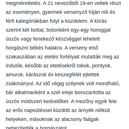
megmérettetés. A 21 nevezőből 19-en vettek részt
az eseményen, gyermek versenyző híján női és
férfi kategóriákban folyt a küzdelem. A kiírás
szerint két bottal, botonként egy-egy horoggal
úszós vagy fenekező készséggel lehetett
horgászni békés halakra. A verseny első
szakaszában az etetés fortélyait mutatták meg az
indulók, később az etetésekről tokok, pontyok,
amurok, kárászok és keszegfélét ejtettek
zsákmányul. Az idő végig szépnek volt mondható,
bár alkalmanként a szél ereje bosszantotta az
úszós módszert kedvelőket. A mezőny egyik fele
az erős napsütéssel küzdött az árnyék nélküli
helyeken, másoknak az alacsony faágak
nehezítették a horgászatot.