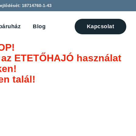
ejlődését: 18714760-1-43
báruház
Blog
Kapcsolat
OP!
tt az ETETŐHAJÓ használat
ken!
n talál!