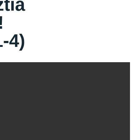
tia
!
1-4)