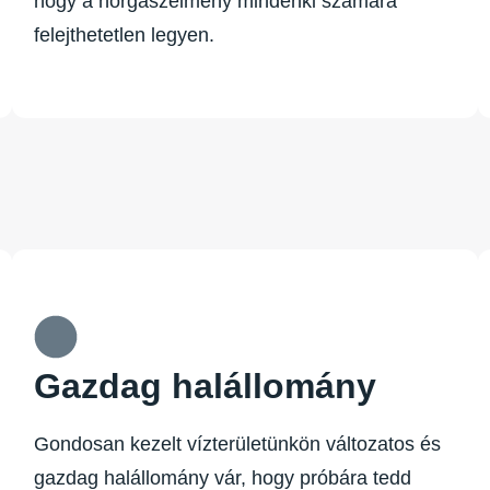
hogy a horgászélmény mindenki számára
felejthetetlen legyen.
Gazdag halállomány
Gondosan kezelt vízterületünkön változatos és
gazdag halállomány vár, hogy próbára tedd