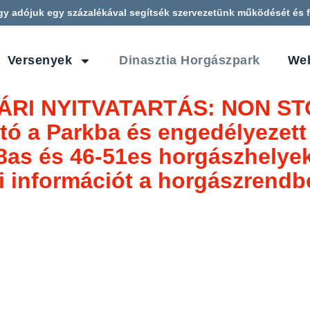
gy adójuk egy százalékával segítsék szervezetünk működését és f
Versenyek
Dinasztia Horgászpark
We
ÁRI NYITVATARTÁS: NON ST
tó a Parkba és engedélyeze
8as és 46-51es horgászhelye
 információt a horgászrendbe