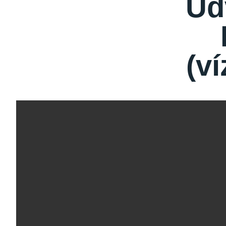
Üd
(ví