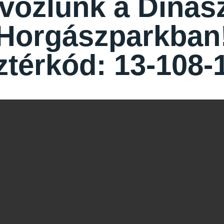
vözlünk a Dinasz
Horgászparkban
ztérkód: 13-108-