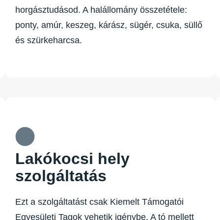
horgásztudásod. A halállomány összetétele:
ponty, amúr, keszeg, kárász, sügér, csuka, süllő
és szürkeharcsa.
Lakókocsi hely
szolgáltatás
Ezt a szolgáltatást csak Kiemelt Támogatói
Egyesületi Tagok vehetik igénybe. A tó mellett