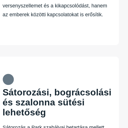
versenyszellemet és a kikapcsolódást, hanem
az emberek közötti kapcsolatokat is erősítik.
Sátorozási, bográcsolási
és szalonna sütési
lehetőség
Sátorozás a Park szabályai betartása mellett,