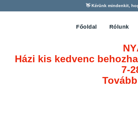
👋 Kérünk mindenkit, ho
Főoldal
Rólunk
NY
Házi kis kedvenc behozha
7-2
További