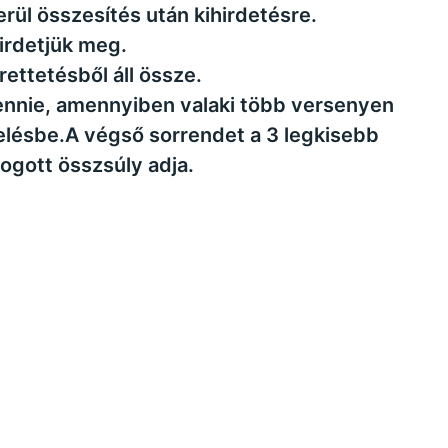
erül összesítés után kihirdetésre.
irdetjük meg.
ettetésből áll össze.
vennie, amennyiben valaki több versenyen
elésbe.A végső sorrendet a 3 legkisebb
ogott összsúly adja.