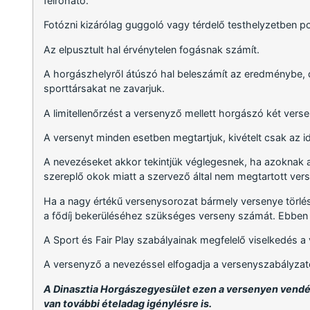
felróható.
Fotózni kizárólag guggoló vagy térdelő testhelyzetben po
Az elpusztult hal érvénytelen fogásnak számít.
A horgászhelyről átúszó hal beleszámít az eredménybe, d
sporttársakat ne zavarjuk.
A limitellenőrzést a versenyző mellett horgászó két verse
A versenyt minden esetben megtartjuk, kivételt csak az i
A nevezéseket akkor tekintjük véglegesnek, ha azoknak a
szereplő okok miatt a szervező által nem megtartott verse
Ha a nagy értékű versenysorozat bármely versenye törlés
a fődíj bekerüléséhez szükséges verseny számát. Ebben 
A Sport és Fair Play szabályainak megfelelő viselkedés a
A versenyző a nevezéssel elfogadja a versenyszabályzat
A Dinasztia Horgászegyesület ezen a versenyen vendég
van további ételadag igénylésre is.