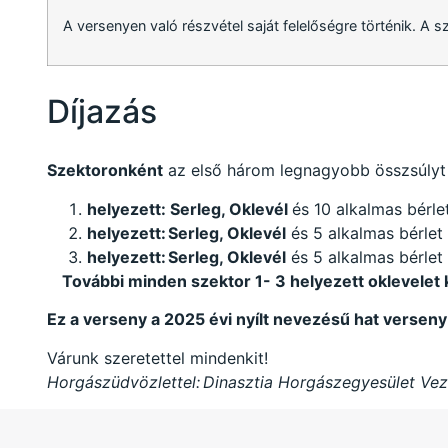
A versenyen való részvétel saját felelőségre történik. A 
Díjazás
Szektoronként
az első három legnagyobb összsúlyt
helyezett: Serleg, Oklevél
és 10 alkalmas bérle
helyezett:
Serleg, Oklev
él
és 5 alkalmas bérlet
helyezett:
Serleg, Oklev
él
és 5 alkalmas bérlet
További minden szektor 1- 3 helyezett oklevelet 
Ez a verseny a 2025 évi nyílt nevezésű hat versenyb
Várunk szeretettel mindenkit!
Horgászüdvözlettel:
Dinasztia Horgászegyesület Ve