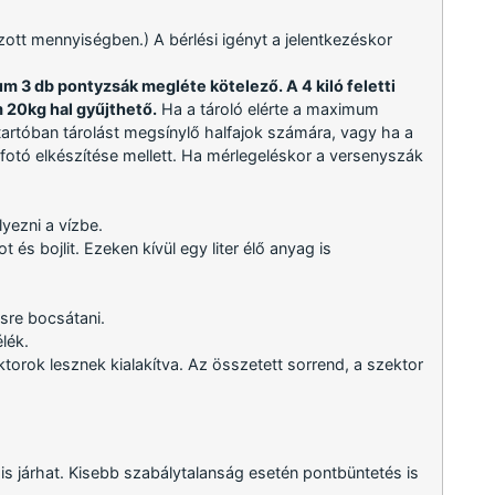
ozott mennyiségben.) A bérlési igényt a jelentkezéskor
 3 db pontyzsák megléte kötelező. A 4 kiló feletti
 20kg hal gyűjthető.
Ha a tároló elérte a maximum
tartóban tárolást megsínylő halfajok számára, vagy ha a
fotó elkészítése mellett. Ha mérlegeléskor a versenyszák
lyezni a vízbe.
és bojlit. Ezeken kívül egy liter élő anyag is
sre bocsátani.
lék.
orok lesznek kialakítva. Az összetett sorrend, a szektor
is járhat. Kisebb szabálytalanság esetén pontbüntetés is