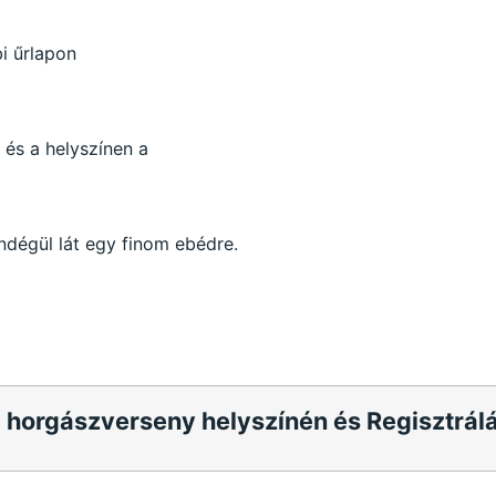
i űrlapon
és a helyszínen a
ndégül lát egy finom ebédre.
a horgászverseny helyszínén és Regisztrál