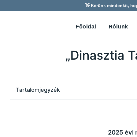
👋 Kérünk mindenkit, ho
Főoldal
Rólunk
„Dinasztia T
Tartalomjegyzék
2025 évi 