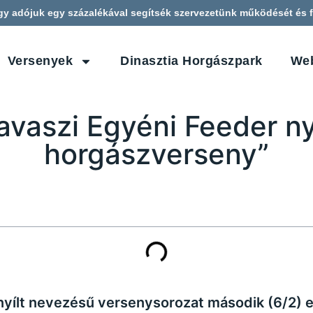
gy adójuk egy százalékával segítsék szervezetünk működését és f
Versenyek
Dinasztia Horgászpark
We
avaszi Egyéni Feeder n
horgászverseny”
nyílt nevezésű versenysorozat második (6/2