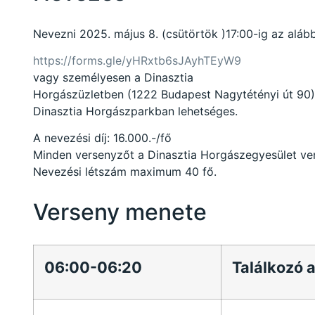
Nevezni 2025. május 8. (csütörtök )17:00-ig az alább
https://forms.gle/yHRxtb6sJAyhTEyW9
vagy személyesen a Dinasztia
Horgászüzletben (1222 Budapest Nagytétényi út 90) 
Dinasztia Horgászparkban lehetséges.
A nevezési díj: 16.000.-/fő
Minden versenyzőt a Dinasztia Horgászegyesület ve
Nevezési létszám maximum 40 fő.
Verseny menete
06:00-06:20
Találkozó 