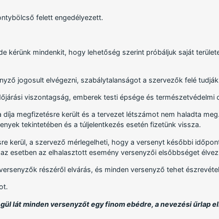
ntybölcső felett engedélyezett.
e kérünk mindenkit, hogy lehetőség szerint próbáljuk saját terüle
nyző jogosult elvégezni, szabálytalanságot a szervezők felé tudják 
dőjárási viszontagság, emberek testi épsége és természetvédelmi o
 díja megfizetésre került és a tervezet létszámot nem haladta meg
nyek tekintetében és a túljelentkezés esetén fizetünk vissza.
re kerül, a szervező mérlegelheti, hogy a versenyt későbbi időpon
az esetben az elhalasztott esemény versenyzői elsőbbséget élvez
 versenyzők részéről elvárás, és minden versenyző tehet észrevétel
ot.
ül lát minden versenyzőt egy finom ebédre, a nevezési űrlap 