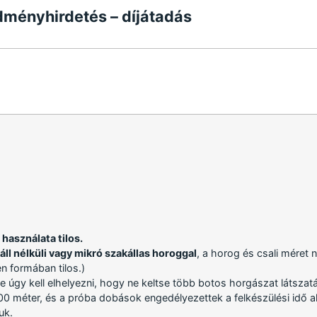
dményhirdetés – díjátadás
 használata tilos.
áll nélküli vagy mikró szakállas horoggal
, a horog és csali méret 
n formában tilos.)
de úgy kell elhelyezni, hogy ne keltse több botos horgászat látszatá
0 méter, és a próba dobások engedélyezettek a felkészülési idő a
uk.