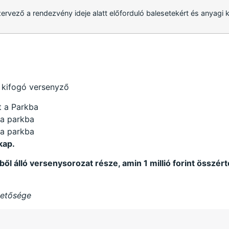
szervező a rendezvény ideje alatt előforduló balesetekért és anyagi 
 kifogó versenyző
t a Parkba
 a parkba
 a parkba
kap.
ől álló versenysorozat része, amin 1 millió forint összér
zetősége