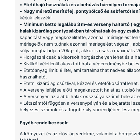
•
Etetőhajó használata és a behúzás bármilyen formája 
•
Nagy méretű merítőfej, pontybölcső és sebfertőtlení
kérjük jelezzék!
•
Minimum kettő legalább 3 m-es verseny haltartó ( eg
halak kizárólag pontyzsákban tárolhatóak és egy zsákb
kapacitást vagy megközelítette, azonnali mérlegelést leh
mérlegelők nem tudnak azonnali mérlegelést végezni, abb
súlya meghaladja a 20kg-ot, akkor is csak a maximális 20
• Horgászni csak a kisorsolt horgászhelyen lehet és a ha
• Kívülről véletlenül akasztott hal a végeredménybe belesz
• Etetőanyag limit: 8 liter, ami tartalmazhat nedves állap
használható.
• Etetni kizárólag csúzlival, kézzel és etetőkosárral lehet.
• A verseny lefújása előtt megakasztott halat az utolsó 
• A versenyen az alábbi halak összsúlya számít bele az 
• Létszámtól függően a versenypályán és a bejárattal sze
helyezési számok és a fogott súly sorrendjében lesz me
Egyéb rendelkezések:
A környezet és az élővilág védelme, valamint a horgászet