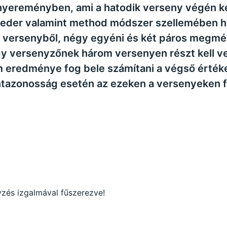
yi nyereményben, ami a hatodik verseny végén k
eeder valamint method módszer szellemében h
 versenyből, négy egyéni és két páros megmér
egy versenyzőnek három versenyen részt kell 
om eredménye fog bele számítani a végső érték
tazonosság esetén az ezeken a versenyeken f
yzés izgalmával fűszerezve!