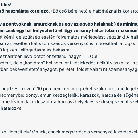
tilos!
tő használata kötelező
. (Bölcső bérelhető a halőrháznál is korlát
y a pontyoknak, amuroknak és egy az egyéb halaknak ) és minimum
an csak egy hal helyezhető el. Egy verseny haltartóban maximum
et kérni, de szükség esetén folyamatos mérlegelést végzünk! A hal
an az esetben két szomszédos versenyző is hitelesítheti a fogást 
 kg kerül elfogadásra és beírásra.
sználatban lévő botot őrizetlenül hagyni TILOS!
ámít, de a „kantáros” hal nem, azt késlekedés nélkül vissza kell he
otban bekevert etetőanyagot, pelletet, földet valamint szemesanyagot 
hangjelzést követő 10 percben még meg lehet szákolni és mérlegelé
eredménybe: ponty, amur, keszegfélék, kárászok, harcsa és sügérfé
mbe lévő oldalon lesznek a horgászhelyek és szükség szerint szekt
ghatározva.
ika kiemelt elvárásunk, ennek megsértése a versenyző kizárásával 