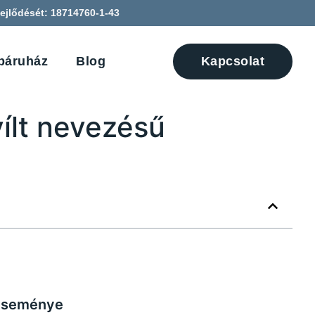
ejlődését: 18714760-1-43
báruház
Blog
Kapcsolat
yílt nevezésű
) eseménye