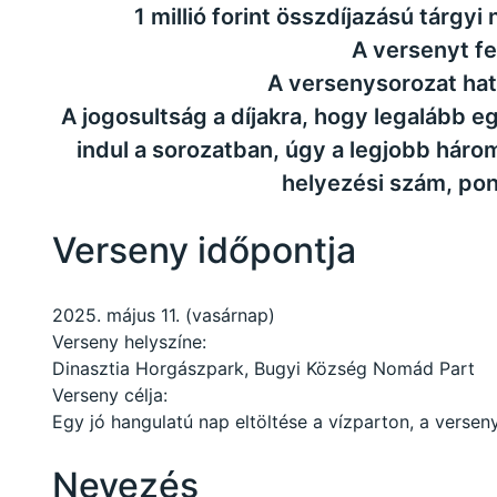
1 millió forint összdíjazású tárg
A versenyt f
A versenysorozat hat
A jogosultság a díjakra, hogy legalább 
indul a sorozatban, úgy a legjobb hár
helyezési szám, pon
Verseny időpontja
2025. május 11. (vasárnap)
Verseny helyszíne:
Dinasztia Horgászpark, Bugyi Község Nomád Part
Verseny célja:
Egy jó hangulatú nap eltöltése a vízparton, a versen
Nevezés