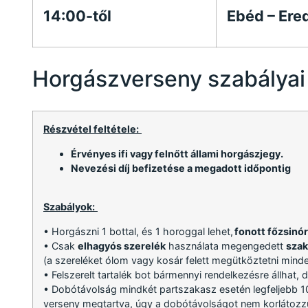
14:00-től
Ebéd – Ere
Horgászverseny szabályai
Részvétel feltétele:
Érvényes ifi vagy felnőtt állami horgászjegy.
Nevezési díj befizetése a megadott időpontig
Szabályok:
• Horgászni 1 bottal, és 1 horoggal lehet,
fonott főzsinór
• Csak
elhagyós szerelék
használata megengedett
szak
(a szereléket ólom vagy kosár felett megütköztetni minde
• Felszerelt tartalék bot bármennyi rendelkezésre állhat, 
• Dobótávolság mindkét partszakasz esetén legfeljebb 10
verseny megtartva, úgy a dobótávolságot nem korlátozz